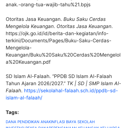
anak.-orang-tua-wajib-tahu%21.bpjs
Otoritas Jasa Keuangan.
Buku Saku Cerdas
Mengelola Keuangan
.
Otoritas Jasa Keuangan
.
https://ojk.go.id/id/berita-dan-kegiatan/info-
terkini/Documents/Pages/Buku-Saku-Cerdas-
Mengelola-
Keuangan/Buku%20Saku%20Cerdas%20Mengelol
a%20Keuangan.pdf
SD Islam Al-Falaah. “PPDB SD Islam Al-Falaah
Tahun Ajaran 2026/2027.”
TK | SD | SMP Islam Al-
Falaah
.
https://sekolahal-falaah.sch.id/ppdb-sd-
islam-al-falaah/
Tags:
DANA PENDIDIKAN ANAK
INFLASI BIAYA SEKOLAH
INVESTASI REKSA DANA
PERENCANAAN KEUANGAN KELUARGA