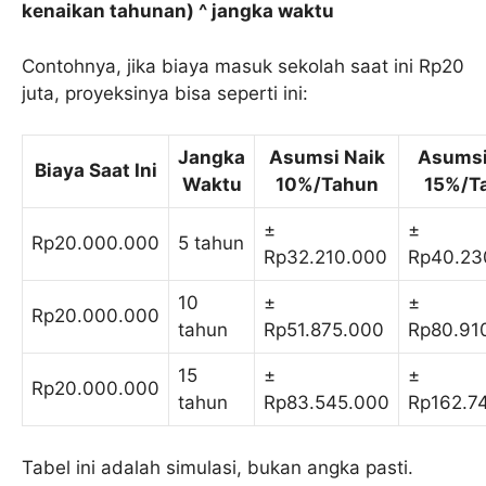
kenaikan tahunan) ^ jangka waktu
Contohnya, jika biaya masuk sekolah saat ini Rp20
juta, proyeksinya bisa seperti ini:
Jangka
Asumsi Naik
Asumsi
Biaya Saat Ini
Waktu
10%/Tahun
15%/T
±
±
Rp20.000.000
5 tahun
Rp32.210.000
Rp40.23
10
±
±
Rp20.000.000
tahun
Rp51.875.000
Rp80.91
15
±
±
Rp20.000.000
tahun
Rp83.545.000
Rp162.7
Tabel ini adalah simulasi, bukan angka pasti.