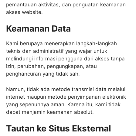
pemantauan aktivitas, dan penguatan keamanan
akses website.
Keamanan Data
Kami berupaya menerapkan langkah-langkah
teknis dan administratif yang wajar untuk
melindungi informasi pengguna dari akses tanpa
izin, perubahan, pengungkapan, atau
penghancuran yang tidak sah.
Namun, tidak ada metode transmisi data melalui
internet maupun metode penyimpanan elektronik
yang sepenuhnya aman. Karena itu, kami tidak
dapat menjamin keamanan absolut.
Tautan ke Situs Eksternal