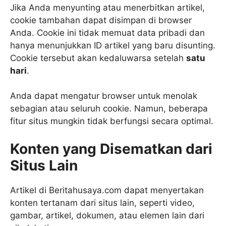
Jika Anda menyunting atau menerbitkan artikel,
cookie tambahan dapat disimpan di browser
Anda. Cookie ini tidak memuat data pribadi dan
hanya menunjukkan ID artikel yang baru disunting.
Cookie tersebut akan kedaluwarsa setelah
satu
hari
.
Anda dapat mengatur browser untuk menolak
sebagian atau seluruh cookie. Namun, beberapa
fitur situs mungkin tidak berfungsi secara optimal.
Konten yang Disematkan dari
Situs Lain
Artikel di Beritahusaya.com dapat menyertakan
konten tertanam dari situs lain, seperti video,
gambar, artikel, dokumen, atau elemen lain dari