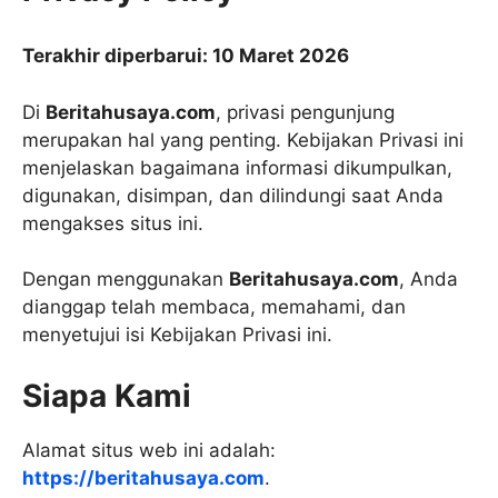
Terakhir diperbarui: 10 Maret 2026
Di
Beritahusaya.com
, privasi pengunjung
merupakan hal yang penting. Kebijakan Privasi ini
menjelaskan bagaimana informasi dikumpulkan,
digunakan, disimpan, dan dilindungi saat Anda
mengakses situs ini.
Dengan menggunakan
Beritahusaya.com
, Anda
dianggap telah membaca, memahami, dan
menyetujui isi Kebijakan Privasi ini.
Siapa Kami
Alamat situs web ini adalah:
https://beritahusaya.com
.