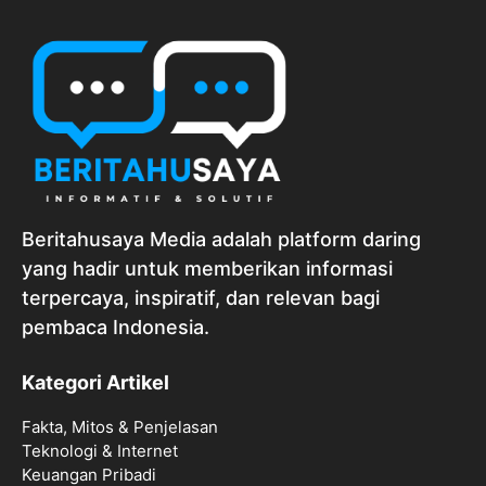
Beritahusaya Media adalah platform daring
yang hadir untuk memberikan informasi
terpercaya, inspiratif, dan relevan bagi
pembaca Indonesia.
Kategori Artikel
Fakta, Mitos & Penjelasan
Teknologi & Internet
Keuangan Pribadi