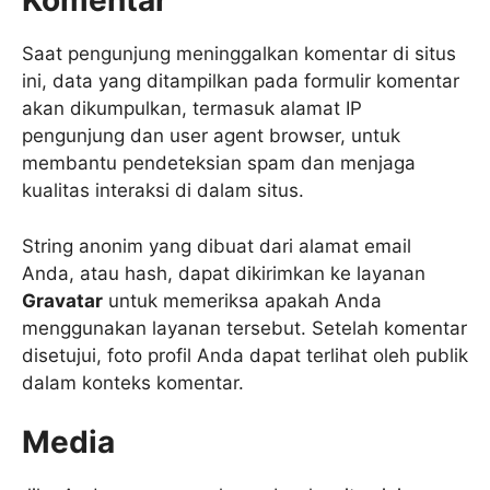
Komentar
Saat pengunjung meninggalkan komentar di situs
ini, data yang ditampilkan pada formulir komentar
akan dikumpulkan, termasuk alamat IP
pengunjung dan user agent browser, untuk
membantu pendeteksian spam dan menjaga
kualitas interaksi di dalam situs.
String anonim yang dibuat dari alamat email
Anda, atau hash, dapat dikirimkan ke layanan
Gravatar
untuk memeriksa apakah Anda
menggunakan layanan tersebut. Setelah komentar
disetujui, foto profil Anda dapat terlihat oleh publik
dalam konteks komentar.
Media