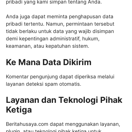
pribadi yang kami simpan tentang Anda.
Anda juga dapat meminta penghapusan data
pribadi tertentu. Namun, permintaan tersebut
tidak berlaku untuk data yang wajib disimpan
demi kepentingan administratif, hukum,
keamanan, atau kepatuhan sistem.
Ke Mana Data Dikirim
Komentar pengunjung dapat diperiksa melalui
layanan deteksi spam otomatis.
Layanan dan Teknologi Pihak
Ketiga
Beritahusaya.com dapat menggunakan layanan,
plugin, atau teknologi pihak ketiga untuk