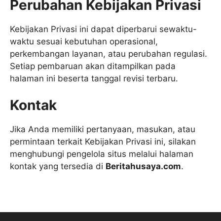
Perubahan Kebijakan Privasi
Kebijakan Privasi ini dapat diperbarui sewaktu-
waktu sesuai kebutuhan operasional,
perkembangan layanan, atau perubahan regulasi.
Setiap pembaruan akan ditampilkan pada
halaman ini beserta tanggal revisi terbaru.
Kontak
Jika Anda memiliki pertanyaan, masukan, atau
permintaan terkait Kebijakan Privasi ini, silakan
menghubungi pengelola situs melalui halaman
kontak yang tersedia di
Beritahusaya.com
.