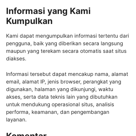
Informasi yang Kami
Kumpulkan
Kami dapat mengumpulkan informasi tertentu dari
pengguna, baik yang diberikan secara langsung
maupun yang terekam secara otomatis saat situs
diakses.
Informasi tersebut dapat mencakup nama, alamat
email, alamat IP, jenis browser, perangkat yang
digunakan, halaman yang dikunjungi, waktu
akses, serta data teknis lain yang dibutuhkan
untuk mendukung operasional situs, analisis
performa, keamanan, dan pengembangan
layanan.