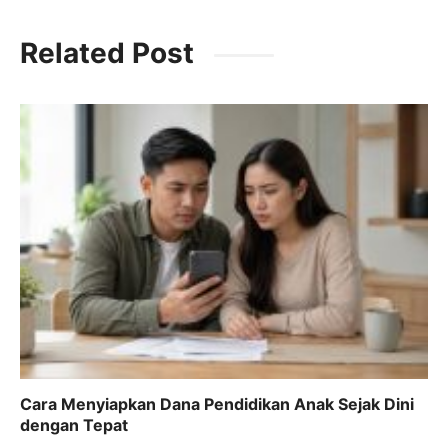
a
h
el
n
c
at
e
k
Related Post
e
s
gr
e
b
A
a
dI
o
p
m
n
o
p
k
Cara Menyiapkan Dana Pendidikan Anak Sejak Dini
dengan Tepat