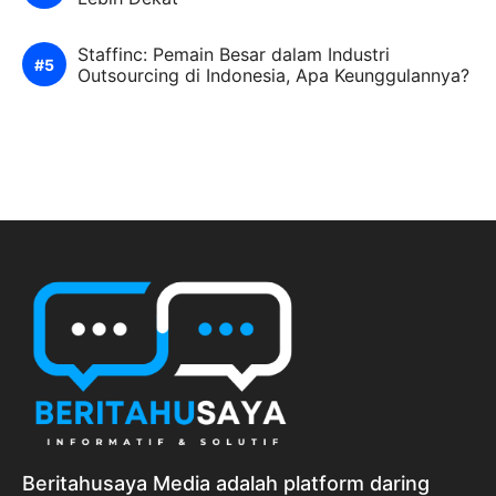
Popular Pos
Apa itu Surat Izin Pemanfaatan Air Tanah
(SIPA)
5 Lagu Indie Terbaru yang Wajib Masuk Playlist
Qoobah.id, Jual Kubah Masjid Enamel &
Galvalum Berkualitas
Mengenal Program Pendekar Anak UNICEF
Lebih Dekat
Staffinc: Pemain Besar dalam Industri
Outsourcing di Indonesia, Apa Keunggulannya?