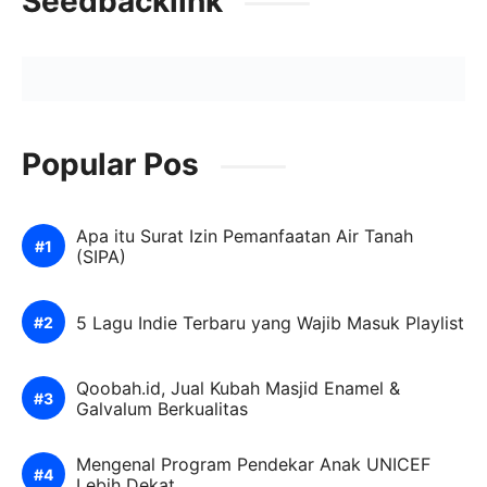
Seedbacklink