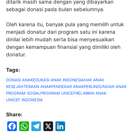
ditarik masih sama dengan yang dibayarkan
sebagai donasi pada bulan sebelumnya.
Oleh karena itu, banyak pula yang memilih untuk
menjadi donatur dari program satu ini karena
dinilai lebih mudah serta bisa menyesuaikan
dengan kemampuan finansial yang dimiliki oleh
donatur.
Tags:
DONASI ANAK
EDUKASI ANAK INDONESIA
HAK ANAK
KESEJAHTERAAN ANAK
PENDEKAR ANAK
PERLINDUNGAN ANAK
PROGRAM SOSIAL
PROGRAM UNICEF
RELAWAN ANAK
UNICEF INDONESIA
Share:
F
W
T
X
Li