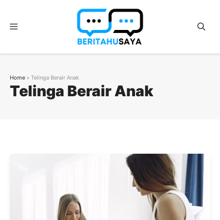
Langsung
ke
Menu
isi
Home
»
Telinga Berair Anak
Telinga Berair Anak