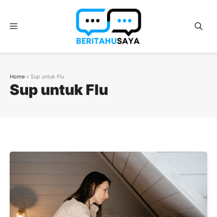
Langsung
ke
Menu
isi
Home
»
Sup untuk Flu
Sup untuk Flu