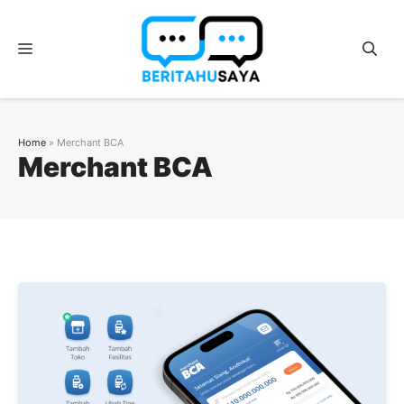
Langsung
ke
Menu
isi
Home
»
Merchant BCA
Merchant BCA