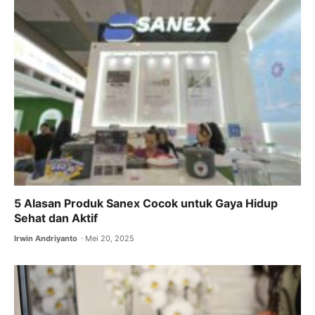
o
p
m
n
o
p
k
5 Alasan Produk Sanex Cocok untuk Gaya Hidup
Sehat dan Aktif
Irwin Andriyanto
Mei 20, 2025