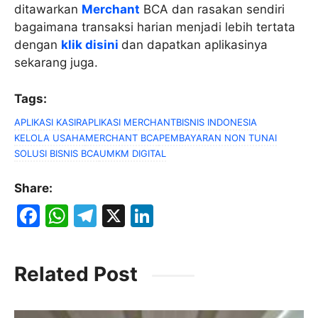
ditawarkan
Merchant
BCA dan rasakan sendiri
bagaimana transaksi harian menjadi lebih tertata
dengan
klik disini
dan dapatkan aplikasinya
sekarang juga.
Tags:
APLIKASI KASIR
APLIKASI MERCHANT
BISNIS INDONESIA
KELOLA USAHA
MERCHANT BCA
PEMBAYARAN NON TUNAI
SOLUSI BISNIS BCA
UMKM DIGITAL
Share:
F
W
T
X
Li
a
h
el
n
c
at
e
k
Related Post
e
s
gr
e
b
A
a
dI