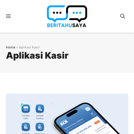
Langsung
ke
Menu
isi
Home
»
Aplikasi Kasir
Aplikasi Kasir