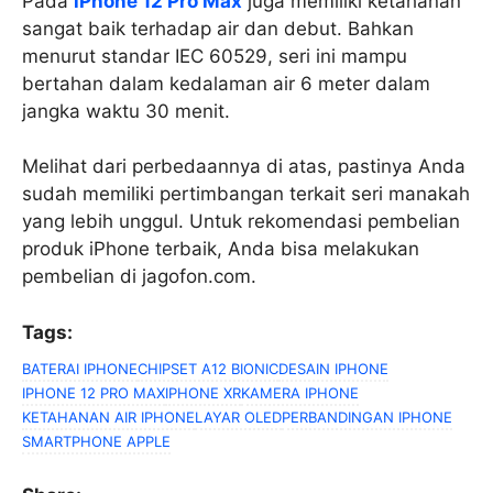
Pada
iPhone 12 Pro Max
juga memiliki ketahanan
sangat baik terhadap air dan debut. Bahkan
menurut standar IEC 60529, seri ini mampu
bertahan dalam kedalaman air 6 meter dalam
jangka waktu 30 menit.
Melihat dari perbedaannya di atas, pastinya Anda
sudah memiliki pertimbangan terkait seri manakah
yang lebih unggul. Untuk rekomendasi pembelian
produk iPhone terbaik, Anda bisa melakukan
pembelian di jagofon.com.
Tags:
BATERAI IPHONE
CHIPSET A12 BIONIC
DESAIN IPHONE
IPHONE 12 PRO MAX
IPHONE XR
KAMERA IPHONE
KETAHANAN AIR IPHONE
LAYAR OLED
PERBANDINGAN IPHONE
SMARTPHONE APPLE