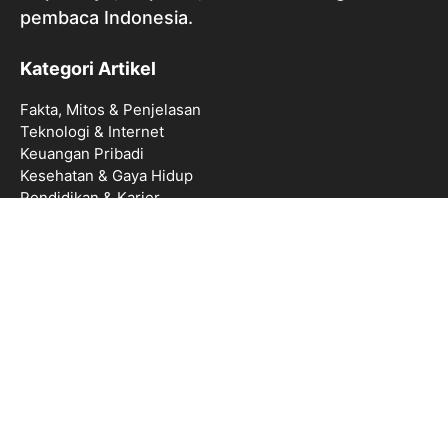
pembaca Indonesia.
Kategori Artikel
Fakta, Mitos & Penjelasan
Teknologi & Internet
Keuangan Pribadi
Kesehatan & Gaya Hidup
Pendidikan & Karier
Navigasi
Tentang Beritahusaya
Guest Post
Disclaimer
Privacy Policy
Sitemap
Contact