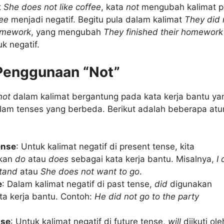
t
She does not like coffee
, kata
not
mengubah kalimat po
fee
menjadi negatif. Begitu pula dalam kalimat
They did 
homework
, yang mengubah
They finished their homework
k negatif.
Penggunaan “Not”
not
dalam kalimat bergantung pada kata kerja bantu ya
lam tenses yang berbeda. Berikut adalah beberapa atu
ense
: Untuk kalimat negatif di present tense, kita
kan
do
atau
does
sebagai kata kerja bantu. Misalnya,
I
tand
atau
She does not want to go
.
e
: Dalam kalimat negatif di past tense,
did
digunakan
ta kerja bantu. Contoh:
He did not go to the party
nse
: Untuk kalimat negatif di future tense,
will
diikuti ole