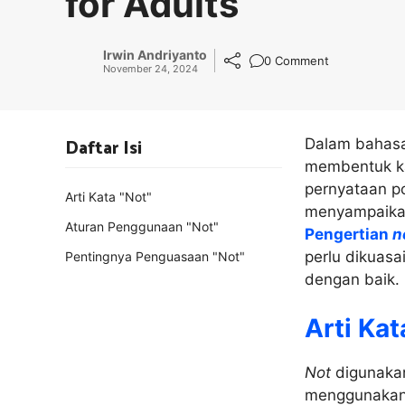
for Adults
Irwin Andriyanto
0 Comment
November 24, 2024
Daftar Isi
Dalam bahasa
membentuk ka
pernyataan po
Arti Kata "Not"
menyampaikan 
Aturan Penggunaan "Not"
Pengertian
n
perlu dikuasa
Pentingnya Penguasaan "Not"
dengan baik.
Arti Kat
Not
digunakan
menggunaka