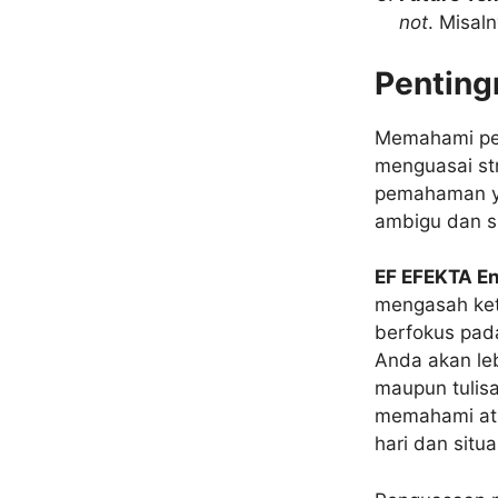
not
. Misal
Penting
Memahami p
menguasai str
pemahaman ya
ambigu dan su
EF EFEKTA En
mengasah ket
berfokus pa
Anda akan leb
maupun tulis
memahami atu
hari dan situa