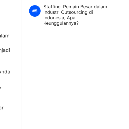
Staffinc: Pemain Besar dalam
Industri Outsourcing di
Indonesia, Apa
Keunggulannya?
alam
njadi
Anda
,
ri-