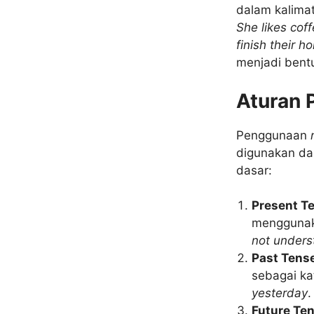
dalam kalima
She likes cof
finish their 
menjadi bentu
Aturan 
Penggunaan
digunakan da
dasar:
Present T
mengguna
not unders
Past Tens
sebagai ka
yesterday
.
Future Te