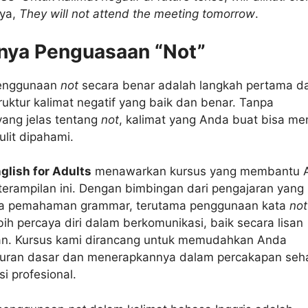
nya,
They will not attend the meeting tomorrow
.
nya Penguasaan “Not”
enggunaan
not
secara benar adalah langkah pertama d
uktur kalimat negatif yang baik dan benar. Tanpa
ng jelas tentang
not
, kalimat yang Anda buat bisa me
lit dipahami.
glish for Adults
menawarkan kursus yang membantu 
erampilan ini. Dengan bimbingan dari pengajaran yang
da pemahaman grammar, terutama penggunaan kata
not
ih percaya diri dalam berkomunikasi, baik secara lisan
an. Kursus kami dirancang untuk memudahkan Anda
ran dasar dan menerapkannya dalam percakapan seha
si profesional.