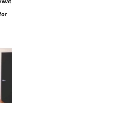
ewat
for