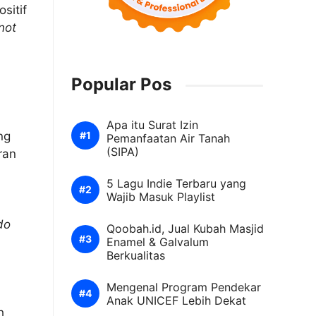
sitif
not
Popular Pos
Apa itu Surat Izin
ng
Pemanfaatan Air Tanah
(SIPA)
ran
5 Lagu Indie Terbaru yang
Wajib Masuk Playlist
 do
Qoobah.id, Jual Kubah Masjid
Enamel & Galvalum
Berkualitas
Mengenal Program Pendekar
Anak UNICEF Lebih Dekat
h