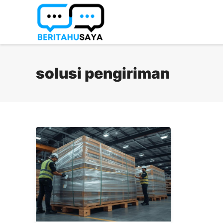
Langsung
ke
isi
solusi pengiriman