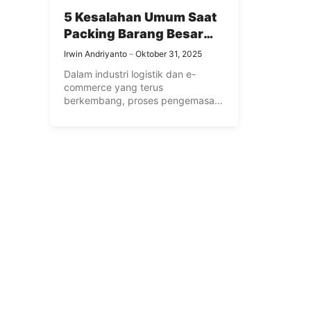
5 Kesalahan Umum Saat
Packing Barang Besar
dan Cara
Irwin Andriyanto
Oktober 31, 2025
Menghindarinya
Dalam industri logistik dan e-
commerce yang terus
berkembang, proses pengemasan
atau packing menjadi faktor
penting ...