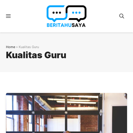
Langsung
ke
Menu
isi
Home
»
Kualitas Guru
Kualitas Guru