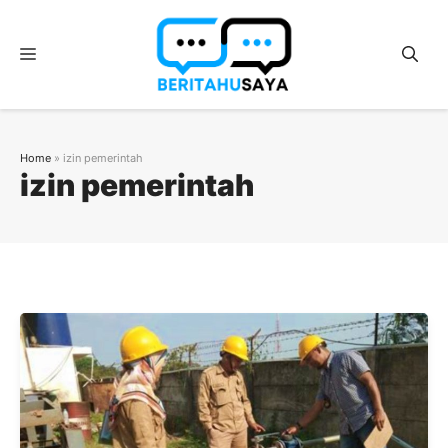
Langsung
ke
Menu
isi
Home
»
izin pemerintah
izin pemerintah