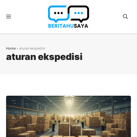
Langsung
ke
Menu
isi
Home
»
aturan ekspedisi
aturan ekspedisi