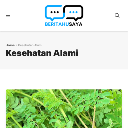
Langsung
ke
Menu
isi
Home
»
Kesehatan Alami
Kesehatan Alami