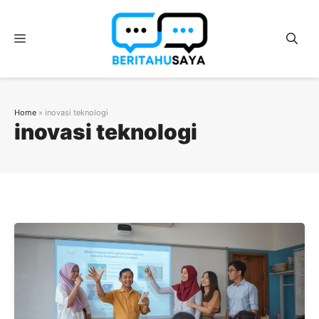
Langsung
ke
Menu
isi
Home
»
inovasi teknologi
inovasi teknologi